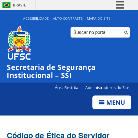
BRASIL
Simplifique!
ACESSIBILIDADE
ALTO CONTRASTE
MAPA DO SITE
Comunica BR
Participe
Acesso à informação
Legislação
Secretaria de Segurança
Canais
Institucional – SSI
Área Restrita
Administradores do Site
MENU
Código de Ética do Servidor