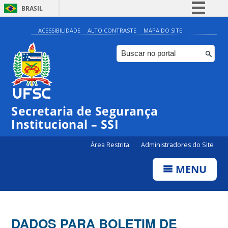
BRASIL
Simplifique!
ACESSIBILIDADE
ALTO CONTRASTE
MAPA DO SITE
Comunica BR
Participe
Acesso à informação
Legislação
Secretaria de Segurança
Canais
Institucional – SSI
Área Restrita
Administradores do Site
MENU
DADOS PARA BOLETIM DE