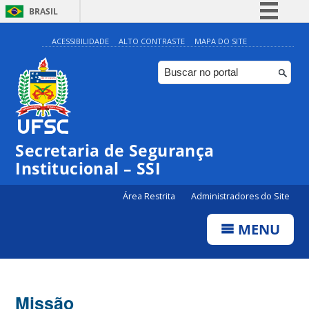
BRASIL
Simplifique!
ACESSIBILIDADE
ALTO CONTRASTE
MAPA DO SITE
Comunica BR
Participe
Acesso à informação
Legislação
Secretaria de Segurança
Canais
Institucional – SSI
Área Restrita
Administradores do Site
MENU
Missão