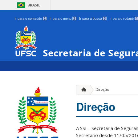
BRASIL
Ir para o conteúdo
1
Ir para o menu
2
Ir para a busca
3
Ir para o rodapé
4
Secretaria de Segura
Direção
Direção
A SSI – Secretaria de Segur
Secretário desde 11/05/201