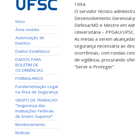
1994.
O servidor técnico administ
Desenvolvimento Gerencial p
Início
Defesa/MD e Mestre em Admi
Área restrita
Universitária – PPGAU/UFSC.
Autorização de
As metas a serem alcançadas 
Eventos
segurança necessária ao des
Dados Estatísticos
ocorrências, com rondas cons
DADOS PARA
de vigilância, procurando ofe
BOLETIM DE
“Servir e Proteger”.
OCORRÊNCIAS
FORMULARIOS
Fundamentação Legal
na Área de Segurança
GRUPO DE TRABALHO
“Segurança das
Instituições Federais
de Ensino Superior”
Monitoramento
Notícias