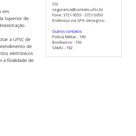
SSI
seguranca@contato.ufsc.br
do em
Fone: 3721-9555 - 3721-5050
a Superior de
Endereço via SPA: deseg/ssi
ministração
Outros contatos
Polícia Militar - 190
dotar a UFSC de
Bombeiros - 193
 atendimento de
SAMU - 192
ntos eletrônicos
m a finalidade de