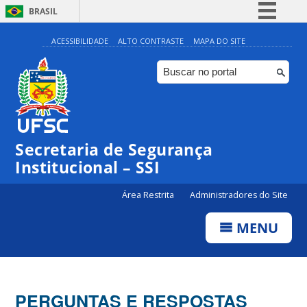
BRASIL
Simplifique!
ACESSIBILIDADE
ALTO CONTRASTE
MAPA DO SITE
Comunica BR
Participe
Acesso à informação
Legislação
Secretaria de Segurança
Canais
Institucional – SSI
Área Restrita
Administradores do Site
MENU
PERGUNTAS E RESPOSTAS