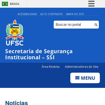
BRASIL
Simplifique!
ACESSIBILIDADE
ALTO CONTRASTE
MAPA DO SITE
Comunica BR
Participe
Acesso à informação
Legislação
Secretaria de Segurança
Canais
Institucional – SSI
Área Restrita
Administradores do Site
MENU
Notícias