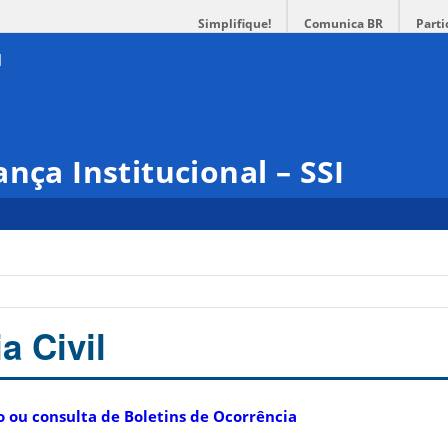
Simplifique!
Comunica BR
Parti
nça Institucional – SSI
a Civil
ro ou consulta de Boletins de Ocorrência