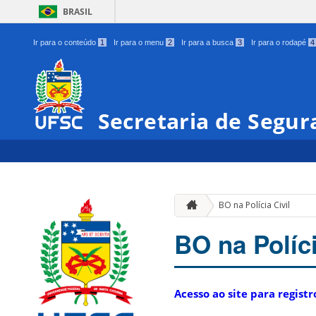
BRASIL
Ir para o conteúdo
1
Ir para o menu
2
Ir para a busca
3
Ir para o rodapé
4
Secretaria de Segura
BO na Polícia Civil
BO na Políci
Acesso ao site para regist